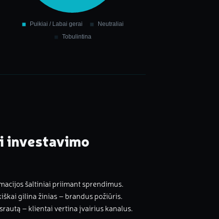
ti investavimo
rmacijos šaltiniai priimant sprendimus.
kiškai gilina žinias – brandus požiūris.
rautą – klientai vertina įvairius kanalus.