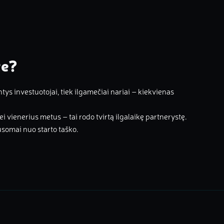
te?
 investuotojai, tiek ilgamečiai nariai – kiekvienas
i vienerius metus – tai rodo tvirtą ilgalaikę partnerystę.
usomai nuo starto taško.