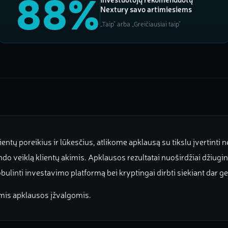
88%
Nextury savo artimiesiems
„Taip" arba „Greičiausiai taip"
ntų poreikius ir lūkesčius, atlikome apklausą su tikslu įvertinti ne 
ondo veiklą klientų akimis. Apklausos rezultatai nuoširdžiai džiugina
obulinti investavimo platformą bei kryptingai dirbti siekiant dar ge
mis apklausos įžvalgomis.