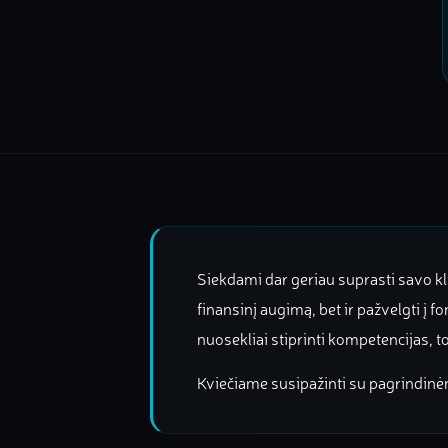
Siekdami dar geriau suprasti savo klie
finansinį augimą, bet ir pažvelgti į f
nuosekliai stiprinti kompetencijas, t
Kviečiame susipažinti su pagrindinė