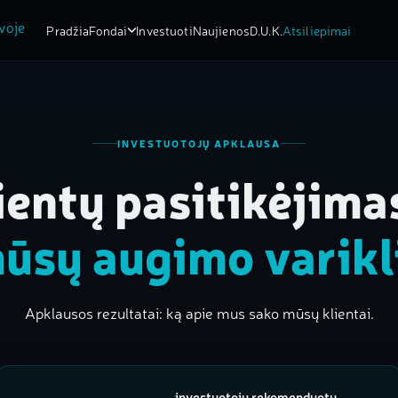
Pradžia
Fondai
Investuoti
Naujienos
D.U.K.
Atsiliepimai
INVESTUOTOJŲ APKLAUSA
ientų pasitikėjima
ūsų augimo varikl
Apklausos rezultatai: ką apie mus sako mūsų klientai.
investuotojų rekomenduotų