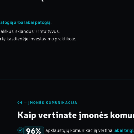
atogią arba labai patogią
.
iškus, sklandus ir intuityvus.
rtę kasdienėje investavimo praktikoje.
04 — ĮMONĖS KOMUNIKACIJA
Kaip vertinate įmonės komu
96%
apklaustųjų komunikaciją vertina
labai teig