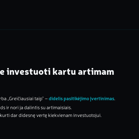
 investuoti kartu artimam
rba „Greičiausiai taip" –
didelis pasitikėjimo įvertinimas
.
s ir nori ja dalintis su artimaisiais.
r kurti dar didesnę vertę kiekvienam investuotojui.