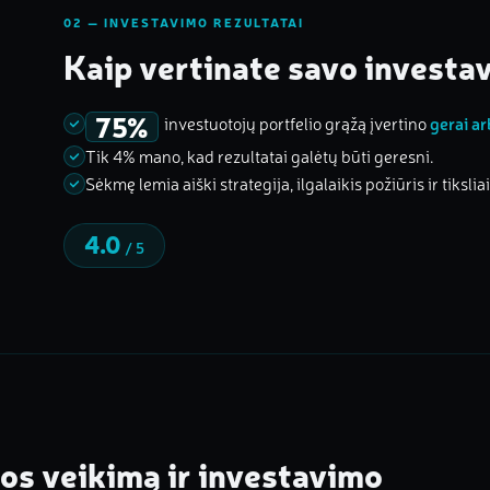
02 — INVESTAVIMO REZULTATAI
Kaip vertinate savo investa
75%
investuotojų portfelio grąžą įvertino
gerai ar
Tik 4% mano, kad rezultatai galėtų būti geresni.
Sėkmę lemia aiški strategija, ilgalaikis požiūris ir tiksli
4.0
/ 5
os veikimą ir investavimo