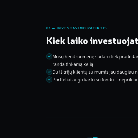
01 — INVESTAVIMO PATIRTIS
Kiek laiko investuoja
Mūsų bendruomenę sudaro tiek pradedantys
randa tinkamą kelią.
Du iš trijų klientų su mumis jau daugiau ne
Portfeliai augo kartu su fondu – neprikla