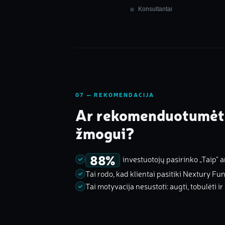
07 — REKOMENDACIJA
Ar rekomenduotumėte
žmogui?
88%
investuotojų pasirinko „Taip" a
Tai rodo, kad klientai pasitiki Nextury Fund
Tai motyvacija nesustoti: augti, tobulėti i