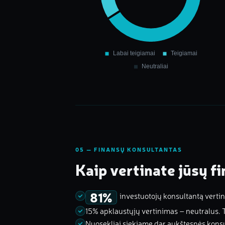
05 — FINANSŲ KONSULTANTAS
Kaip vertinate jūsų f
81%
investuotojų konsultantą verti
15% apklaustųjų vertinimas – neutralus. 
Nuosekliai siekiame dar aukštesnės konsul