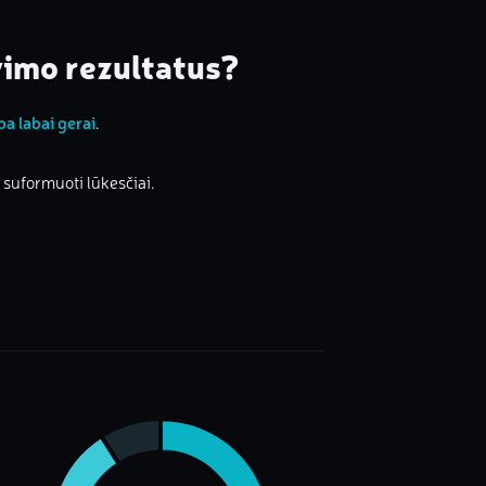
vimo rezultatus?
ba labai gerai
.
ai suformuoti lūkesčiai.