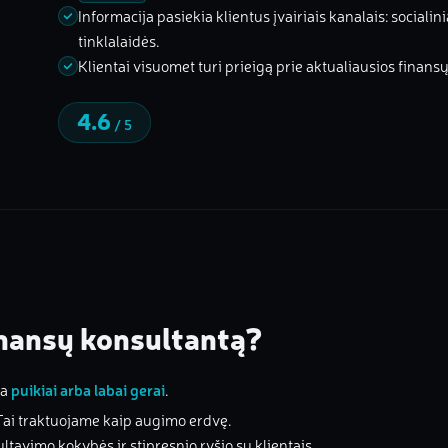
Informacija pasiekia klientus įvairiais kanalais: socialini
tinklalaidės.
Klientai visuomet turi prieigą prie aktualiausios finans
4.6
/ 5
inansų konsultantą?
na
puikiai arba labai gerai
.
Tai traktuojame kaip augimo erdvę.
tavimo kokybės ir stipresnio ryšio su klientais.